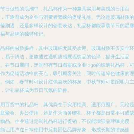
在节日促销的浪潮中，礼品杯作为一种兼具实用与美感的日用百
货，正逐渐成为企业与消费者青睐的促销礼品。无论是玻璃材质
晶莹剔透，还是多样设计的创意表达，礼品杯都能承载节日的温
祝福与品牌的独特印记。
礼品杯的材质多样，其中玻璃杯尤其受欢迎。玻璃材质不仅安全
保，易于清洁，更能通过透明质感展现饮品的色泽，提升生活品
。在节日期间，定制印有节日图案或企业logo的玻璃礼品杯，
以作为促销活动中的亮点，吸引顾客关注，同时传递绿色健康的
念。例如，春节时可设计红色喜庆的杯身，中秋节则可搭配明月
题，让礼品杯成为节日气氛的延伸。
日用百货中的礼品杯，其优势在于实用性高、适用范围广。无论
家庭聚会、办公使用，还是作为商务赠礼，杯子都是日常不可或
的物品。企业通过定制礼品杯进行促销，不仅能增强品牌曝光度
还能让用户在日常使用中反复回忆品牌形象，形成长期的情感连