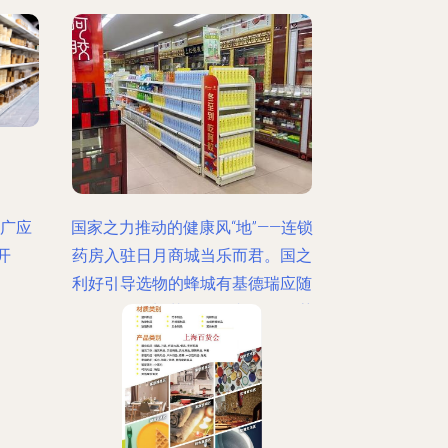
推广应
国家之力推动的健康风“地”——连锁
开
药房入驻日月商城当乐而君。国之
利好引导选物的蜂城有基德瑞应随
全；\u201c蜂花\u201d相逢更有药
的境界之处连锁稳健道已是方——
如今那些温暖的感官和灵魂方配
方?一个你身边的确\?噢时代怀恩熟
\