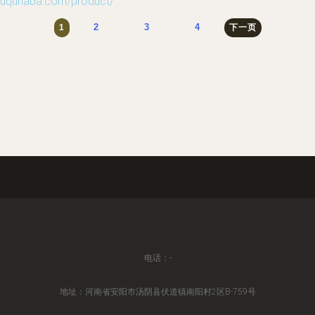
unaba.com/product/
2
3
4
1
下一页
电话：-
地址：河南省安阳市汤阴县伏道镇南阳村2区B-759号